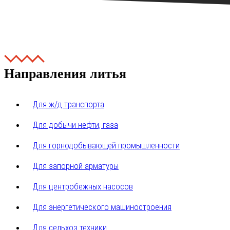
Направления литья
Для ж/д транспорта
Для добычи нефти, газа
Для горнодобывающей промышленности
Для запорной арматуры
Для центробежных насосов
Для энергетического машиностроения
Для сельхоз техники