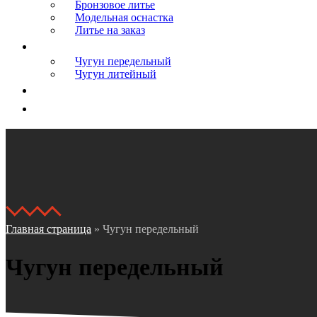
Бронзовое литье
Модельная оснастка
Литье на заказ
Сырье
Чугун передельный
Чугун литейный
Логистика
Контакты
Главная страница
»
Чугун передельный
Чугун передельный