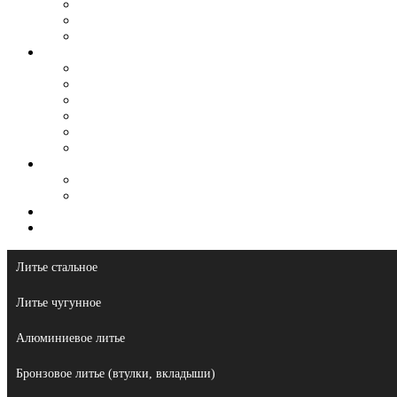
Для сельхоз техники
Для судостроения
Художественное (архитектурное) литье из чугуна
Литье
Литье стальное
Литье чугунное
Алюминиевое литье
Бронзовое литье
Модельная оснастка
Литье на заказ
Сырье
Чугун передельный
Чугун литейный
Логистика
Контакты
Литье стальное
Литье чугунное
Алюминиевое литье
Бронзовое литье (втулки, вкладыши)