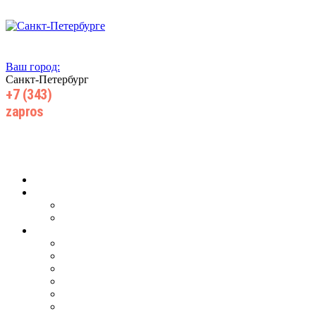
Ваш город:
Санкт-Петербург
+7 (343)
385 71 55
zapros
@wiki-prom24.ru
Главная
О компании
О нас
Производство
Продукция
Для ж/д транспорта
Для добычи нефти, газа
Для горнодобывающей промышленности
Для запорной арматуры
Для центробежных насосов
Для энергетического машиностроения