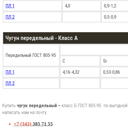
ПЛ 1
4,0
0,9-1,2
ПЛ 2
0,5-0,9
Чугун передельный - Класс A
Передельный ГОСТ 805-95
С
Si
ПЛ 1
4,16-4,32
0,53-0,86
ПЛ 2
Купить
чугун передельный –
класс Б ГОСТ 805-95 по выгодной
написать нам на почту:
+7 (343)
385 71 55