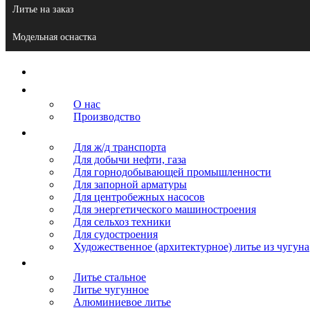
Литье на заказ
Модельная оснастка
Главная
О компании
О нас
Производство
Продукция
Для ж/д транспорта
Для добычи нефти, газа
Для горнодобывающей промышленности
Для запорной арматуры
Для центробежных насосов
Для энергетического машиностроения
Для сельхоз техники
Для судостроения
Художественное (архитектурное) литье из чугуна
Литье
Литье стальное
Литье чугунное
Алюминиевое литье