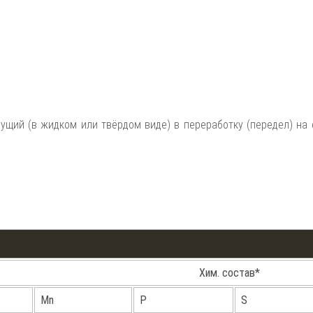
ущий (в жидком или твёрдом виде) в переработку (передел) на 
Хим. состав*
Mn
P
S