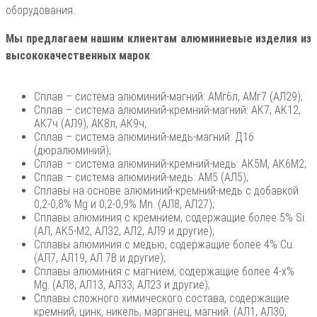
оборудования.
Мы предлагаем нашим клиентам алюминиевые изделия из
высококачественных марок
:
Сплав – система алюминий-магний: АМг6л, АМг7 (АЛ29);
Сплав – система алюминий-кремний-магний: АК7, АК12,
АК7ч (АЛ9), АК8л, АК9ч;
Сплав – система алюминий-медь-магний: Д16
(дюралюминий);
Сплав – система алюминий-кремний-медь: АК5М, АК6М2;
Сплав – система алюминий-медь: АМ5 (АЛ5);
Сплавы на основе алюминий-кремний-медь с добавкой
0,2-0,8% Mg и 0,2-0,9% Mn. (AЛ8, АЛ27);
Сплавы алюминия с кремнием, содержащие более 5% Si.
(АЛ, АК5-М2, АЛ32, АЛ2, АЛ9 и другие);
Сплавы алюминия с медью, содержащие более 4% Cu.
(АЛ7, АЛ19, АЛ 7В и другие);
Сплавы алюминия с магнием, содержащие более 4-х%
Mg. (АЛ8, АЛ13, АЛ33, АЛ23 и другие);
Сплавы сложного химического состава, содержащие
кремний, цинк, никель, марганец, магний. (АЛ1, АЛ30,