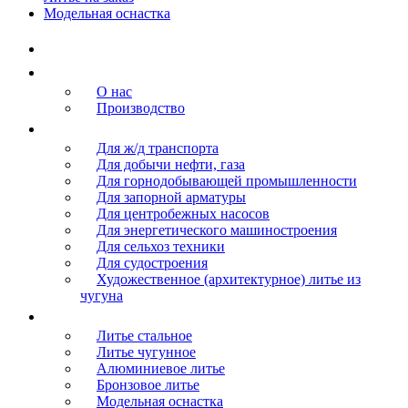
Модельная оснастка
Главная
О компании
О нас
Производство
Продукция
Для ж/д транспорта
Для добычи нефти, газа
Для горнодобывающей промышленности
Для запорной арматуры
Для центробежных насосов
Для энергетического машиностроения
Для сельхоз техники
Для судостроения
Художественное (архитектурное) литье из
чугуна
Литье
Литье стальное
Литье чугунное
Алюминиевое литье
Бронзовое литье
Модельная оснастка