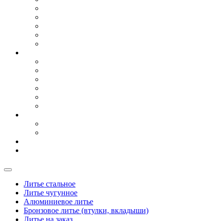
Для центробежных насосов
Для энергетического машиностроения
Для сельхоз техники
Для судостроения
Художественное (архитектурное) литье из чугуна
Литье
Литье стальное
Литье чугунное
Алюминиевое литье
Бронзовое литье
Модельная оснастка
Литье на заказ
Сырье
Чугун передельный
Чугун литейный
Логистика
Контакты
Литье стальное
Литье чугунное
Алюминиевое литье
Бронзовое литье (втулки, вкладыши)
Литье на заказ