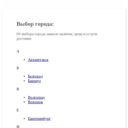
Выбор города:
От выбора города зависят наличие, цены и услуги
доставки
А
Архангельск
Б
Белгород
Барнаул
В
Волгоград
Воронеж
E
Екатеринбург
И