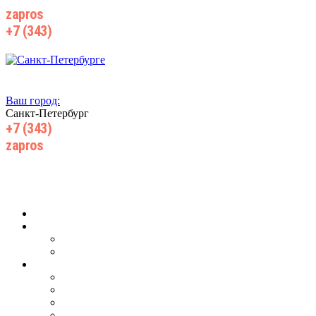
zapros
@wiki-prom24.ru
+7 (343)
385 71 55
Ваш город:
Санкт-Петербург
+7 (343)
385 71 55
zapros
@wiki-prom24.ru
Главная
О компании
О нас
Производство
Продукция
Для ж/д транспорта
Для добычи нефти, газа
Для горнодобывающей промышленности
Для запорной арматуры