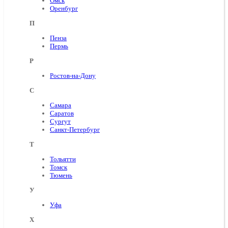
Омск
Оренбург
П
Пенза
Пермь
Р
Ростов-на-Дону
С
Самара
Саратов
Сургут
Санкт-Петербург
Т
Тольятти
Томск
Тюмень
У
Уфа
Х